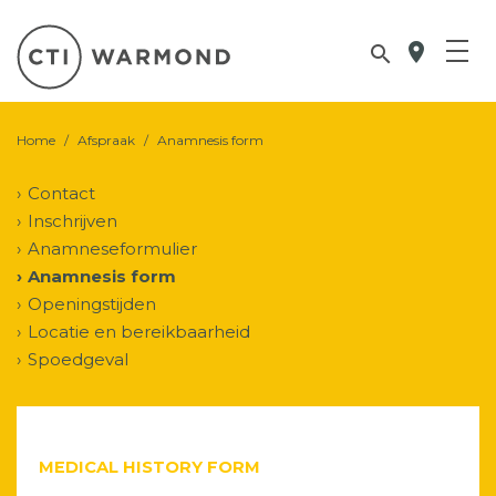
location_on

Home
/
Afspraak
/
Anamnesis form
Contact
Inschrijven
Anamneseformulier
Anamnesis form
Openingstijden
Locatie en bereikbaarheid
Spoedgeval
MEDICAL HISTORY FORM