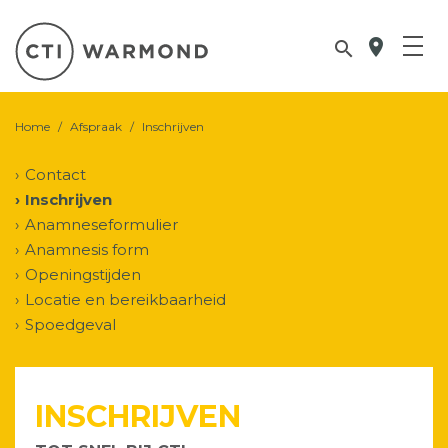
location_on

Home
/
Afspraak
/
Inschrijven
Contact
Inschrijven
Anamneseformulier
Anamnesis form
Openingstijden
Locatie en bereikbaarheid
Spoedgeval
INSCHRIJVEN