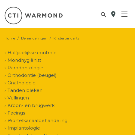
location_on

Home
/
Behandelingen
/
Kindertandarts
Halfjaarlijkse controle
Mondhygiënist
Parodontologie
Orthodontie (beugel)
Gnathologie
Tanden bleken
Vullingen
Kroon- en brugwerk
Facings
Wortelkanaalbehandeling
Implantologie