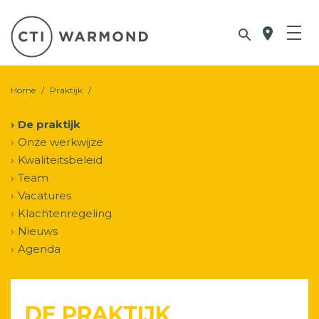
location_on

Home
/
Praktijk
/
De praktijk
Onze werkwijze
Kwaliteitsbeleid
Team
Vacatures
Klachtenregeling
Nieuws
Agenda
DE PRAKTIJK