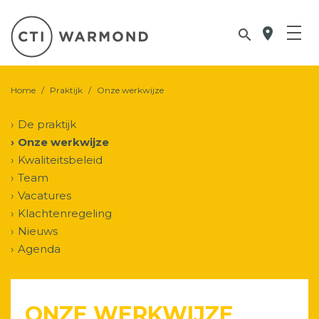
location_on

Home
/
Praktijk
/
Onze werkwijze
De praktijk
Onze werkwijze
Kwaliteitsbeleid
Team
Vacatures
Klachtenregeling
Nieuws
Agenda
ONZE WERKWIJZE